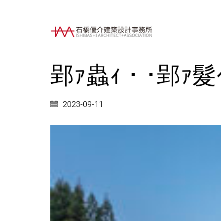
郢ｧ蟲ｨ・･郢ｧ髮ｲ
2023-09-11